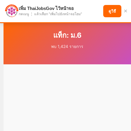
เพิ่ม ThaiJobsGov ไว้หน้าจอ
×
แบ่งปันโอกาส เพื่ออนาคตที่ก้าวหน้า
ดูวิธี
กดเมนู ⋮ แล้วเลือก "เพิ่มไปยังหน้าจอโฮม"
แท็ก: ม.6
พบ 1,424 รายการ