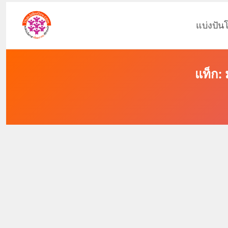
แบ่งปัน
แท็ก: