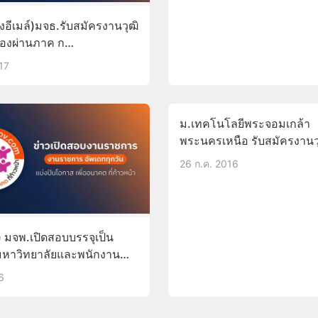
อีเมล์)มจธ.รับสมัครงานวุฒิ
ต้องผ่านภาค ก
ม.ค.61
17
ม.เทคโนโลยีพระจอมเกล้า
พระนครเหนือ รับสมัครงานวุ
เงินเดือน12,285 บัดนี้-29ก
26 ก.ค. 2016
) มจพ.เปิดสอบบรรจุเป็น
หาวิทยาลัยและพนักงาน
ับสมัครบัดนี้-22ก.ย.59
6