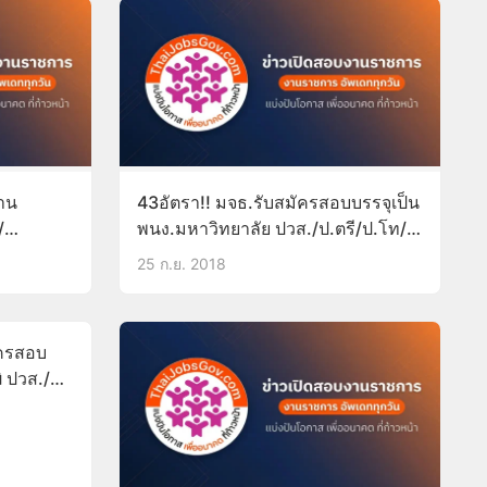
าน
43อัตรา!! มจธ.รับสมัครสอบบรรจุเป็น
/
พนง.มหาวิทยาลัย ปวส./ป.ตรี/ป.โท/
ป.เอก สมัครออนไลน์บัดนี้-15ต.ค.61
25 ก.ย. 2018
ัครสอบ
ิ ปวส./
พ.ย.60