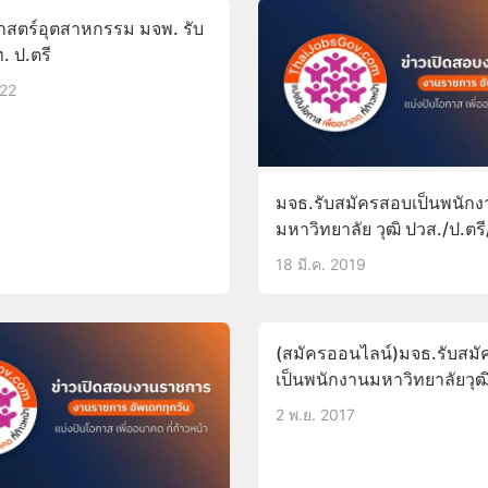
สตร์อุตสาหกรรม มจพ. รับ
. ป.ตรี
022
มจธ.รับสมัครสอบเป็นพนักง
มหาวิทยาลัย วุฒิ ปวส./ป.ตรี
ป.โท39อัตรา สมัครออนไลน์
18 มี.ค. 2019
บัดนี้-30มี.ค.62
(สมัครออนไลน์)มจธ.รับสม
เป็นพนักงานมหาวิทยาลัยวุฒ
ป.ตรี/ป.โท63อัตรา บัดนี้-8
2 พ.ย. 2017