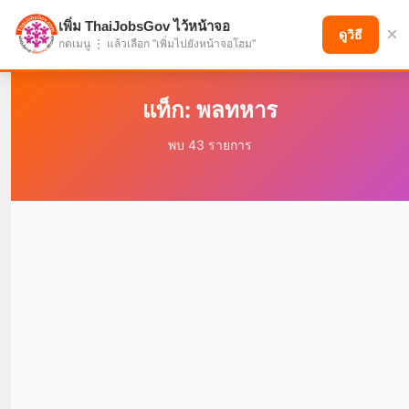
เพิ่ม ThaiJobsGov ไว้หน้าจอ
×
แบ่งปันโอกาส เพื่ออนาคตที่ก้าวหน้า
ดูวิธี
กดเมนู ⋮ แล้วเลือก "เพิ่มไปยังหน้าจอโฮม"
แท็ก: พลทหาร
พบ 43 รายการ