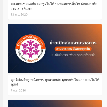
ผบ.มทบ.ขอนแก่น เผยพูดไม่ได้ ปมพลทหารสิ้นใจ พ่อแม่สงสัย
รอยเจาะที่แขน
13 พ.ย. 2020
ญาติข้องใจลูกหนีทหาร ถูกตามกลับ ผูกคอดับในค่าย แถมไม่ให้
ดูศพ!
7 พ.ย. 2020