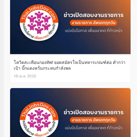
โควิดสะเทือนกองทัพ! ยอดสมัครใจเป็นทหารเกณฑ์ต่อ ต่ำกว่า
เป้า บิ๊กแดงหวั่นกระทบกำลังพล
16 เม.ย. 2020