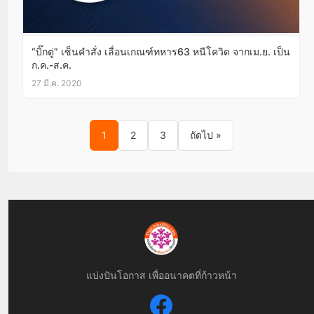
“บิ๊กตู่” เซ็นคำสั่ง เลื่อนเกณฑ์ทหาร63 หนีโควิด จากเม.ย. เป็น
ก.ค.-ส.ค.
27 มี.ค. 2020
Posts pagination
1
2
3
ถัดไป »
แบ่งปันโอกาส เพื่ออนาคตที่ก้าวหน้า