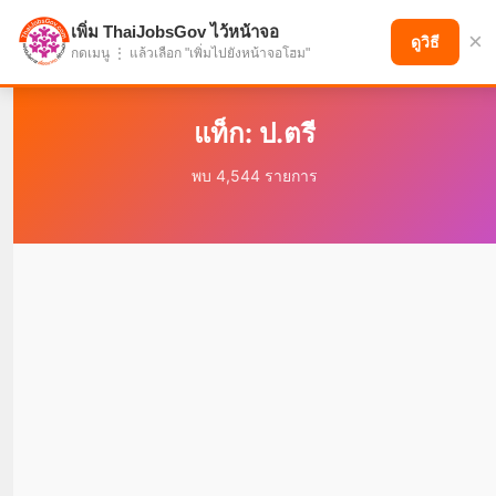
เพิ่ม ThaiJobsGov ไว้หน้าจอ
×
แบ่งปันโอกาส เพื่ออนาคตที่ก้าวหน้า
ดูวิธี
กดเมนู ⋮ แล้วเลือก "เพิ่มไปยังหน้าจอโฮม"
แท็ก: ป.ตรี
พบ 4,544 รายการ