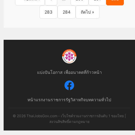
283
284
ถัดไป »
แบ่งปันโอกาส เพื่ออนาคตที่ก้าวหน้า
หน้าแรก
งานราชการ
รัฐวิสาหกิจ
บทความทั่วไป
© 2026 ThaiJobsGov.com - เว็บไซต์รวมงานราชการอันดับ 1 ของไทย |
สงวนลิขสิทธิ์ตามกฎหมาย