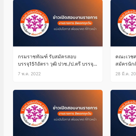
กรมราชทัณฑ์ รับสมัครสอบ
คณะเวชศา
บรรจุ151อัตรา วุฒิ ปวช./ป.ตรี บรรจุ
สมัครนัก
ทั่วประเทศ
บัดนี้-29
7 พ.ค. 2022
28 มี.ค. 2