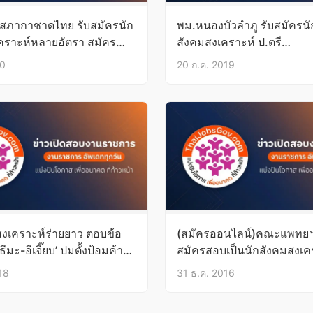
 สภากาชาดไทย รับสมัครนัก
พม.หนองบัวลำภู รับสมัครนั
คราะห์หลายอัตรา สมัคร
สังคมสงเคราะห์ ป.ตรี
ดนี้เป็นต้นไป
30ก.ค.-6ส.ค.62
20
20 ก.ค. 2019
สงเคราะห์ร่ายยาว ตอบข้อ
(สมัครออนไลน์)คณะแพทยฯ 
ด ธีมะ-อีเจี๊ยบ’ ปมตั้งป้อมค้าน
สมัครสอบเป็นนักสังคมสงเคร
รชีวิต
ป.ตรี บัดนี้-17ม.ค.60
018
31 ธ.ค. 2016