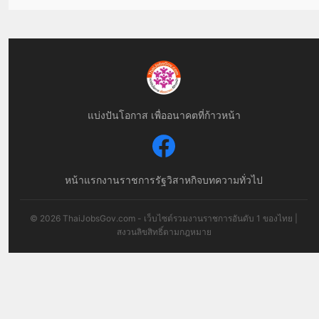
แบ่งปันโอกาส เพื่ออนาคตที่ก้าวหน้า
หน้าแรก
งานราชการ
รัฐวิสาหกิจ
บทความทั่วไป
© 2026 ThaiJobsGov.com - เว็บไซต์รวมงานราชการอันดับ 1 ของไทย |
สงวนลิขสิทธิ์ตามกฎหมาย