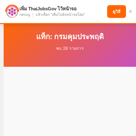
เพิ่ม ThaiJobsGov ไว้หน้าจอ
×
แบ่งปันโอกาส เพื่ออนาคตที่ก้าวหน้า
ดูวิธี
กดเมนู ⋮ แล้วเลือก "เพิ่มไปยังหน้าจอโฮม"
แท็ก: กรมคุมประพฤติ
พบ 28 รายการ