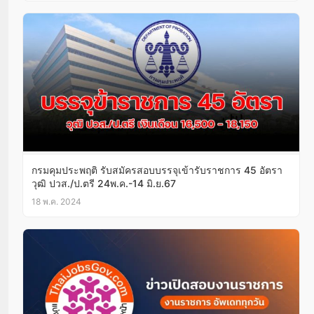
กรมคุมประพฤติ รับสมัครสอบบรรจุเข้ารับราชการ 45 อัตรา
วุฒิ ปวส./ป.ตรี 24พ.ค.-14 มิ.ย.67
18 พ.ค. 2024