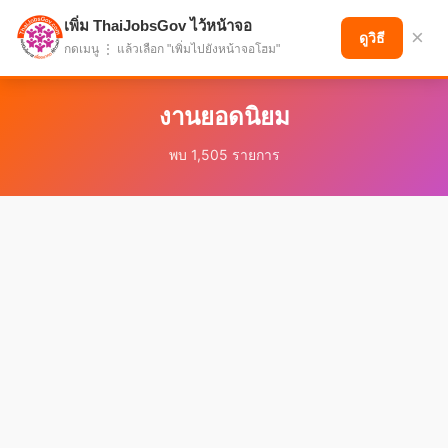
เพิ่ม ThaiJobsGov ไว้หน้าจอ
แบ่งปันโอกาส เพื่ออนาคตที่ก้าวหน้า
×
ดูวิธี
กดเมนู ⋮ แล้วเลือก "เพิ่มไปยังหน้าจอโฮม"
งานยอดนิยม
พบ 1,505 รายการ