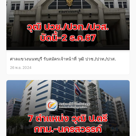
ศาลแขวงนนทบุรี รับสมัครเจ้าหน้าที่ วุฒิ ปวช./ปวท./ปวส.
26 พ.ย. 2024