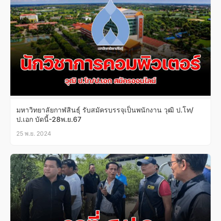
มหาวิทยาลัยกาฬสินธุ์ รับสมัครบรรจุเป็นพนักงาน วุฒิ ป.โท/
ป.เอก บัดนี้-28พ.ย.67
25 พ.ย. 2024