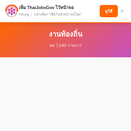
เพิ่ม ThaiJobsGov ไว้หน้าจอ
แบ่งปันโอกาส เพื่ออนาคตที่ก้าวหน้า
×
ดูวิธี
กดเมนู ⋮ แล้วเลือก "เพิ่มไปยังหน้าจอโฮม"
งานท้องถิ่น
พบ 7,340 รายการ