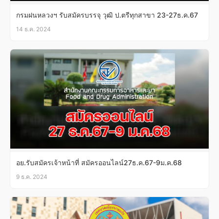
กรมฝนหลวงฯ รับสมัครบรรจุ วุฒิ ป.ตรีทุกสาขา 23-27ธ.ค.67
14 ธ.ค. 2024
อย.รับสมัครเจ้าหน้าที่ สมัครออนไลน์27ธ.ค.67-9ม.ค.68
9 ธ.ค. 2024