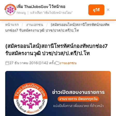
เพิ่ม ThaiJobsGov ไว้หน้าจอ
แบ่งปันโอกาส เพื่ออนาคตที่ก้าวหน้า
×
ดูวิธี
กดเมนู ⋮ แล้วเลือก "เพิ่มไปยังหน้าจอโฮม"
หน้าแรก
/
งานเอกชน
/
(สมัครออนไลน์)สถานีโทรทัศน์กองทัพ
บกช่อง7 รับสมัครงานวุฒิ ปวช/ปวส/ป.ตรี/ป.โท
(สมัครออนไลน์)สถานีโทรทัศน์กองทัพบกช่อง7
รับสมัครงานวุฒิ ปวช/ปวส/ป.ตรี/ป.โท
27 ธันวาคม 2016
142 ครั้ง
งานเอกชน