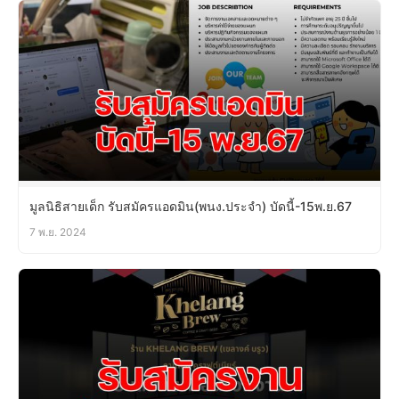
มูลนิธิสายเด็ก รับสมัครแอดมิน(พนง.ประจำ) บัดนี้-15พ.ย.67
7 พ.ย. 2024