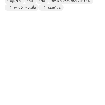
ปริญญาโท
ปวช.
ปวส.
สถานีโทรทัศน์กองทัพบกช่อง7
สมัครทางอินเทอร์เน็ต
สมัครออนไลน์