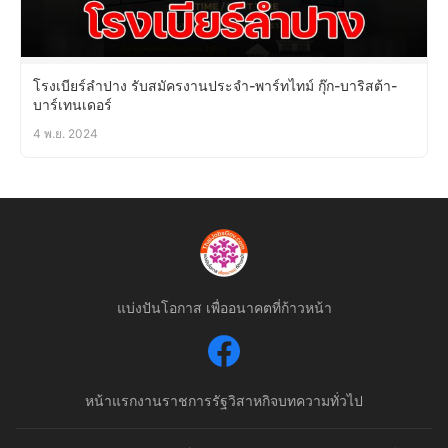
โรงเบียร์ลำปาง รับสมัครงานประจำ-พาร์ทไทม์ กุ๊ก-บาริสต้า-
บาร์เทนเดอร์
4 พ.ย. 2024
แบ่งปันโอกาส เพื่ออนาคตที่ก้าวหน้า
หน้าแรก
งานราชการ
รัฐวิสาหกิจ
บทความทั่วไป