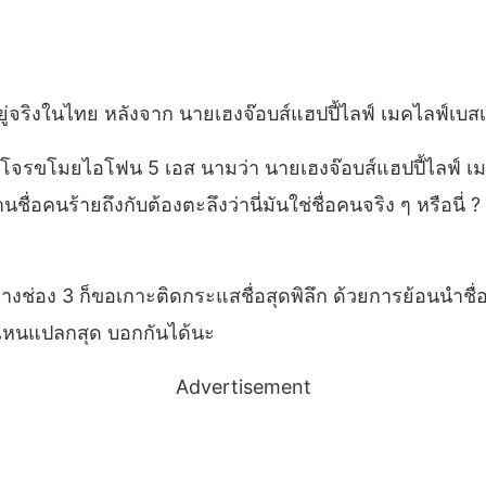
ู่จริงในไทย หลังจาก นายเฮงจ๊อบส์แฮปปี้ไลฟ์ เมคไลฟ์เบสเ
โจรขโมยไอโฟน 5 เอส นามว่า นายเฮงจ๊อบส์แฮปปี้ไลฟ์ เมคไลฟ
นร้ายถึงกับต้องตะลึงว่านี่มันใช่ชื่อคนจริง ๆ หรือนี่ ? เ
ี้ ทางช่อง 3 ก็ขอเกาะติดกระแสชื่อสุดพิลึก ด้วยการย้อนนำ
ื่อไหนแปลกสุด บอกกันได้นะ
Advertisement