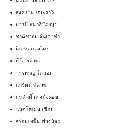
นนนที ปล้ำกะโทก
สงคราม ชนะราวี
บารมี สมาธิปัญญา
ชาติชาญ เล่นเอาขำ
หินชนวน อโศก
มี โถรองมูล
การหาญ โดนอม
นารัตน์ พัดลม
มนศักดิ์ กางมุ้งคอย
แลคโตเย่น (ชื่อ)
สร้อยเหม็น ฟางน้อย