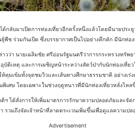
ึงได้กลับมาเปิดการท่องเที่ยวอีกครั้งหนึ่งแล้วโดยมีนายประ
ธุ์พืช ร่วมกันเปิด ซึ่งบรรยากาศเป็นไปอย่างคึกคัก มีนักท
กล่าวว่า นายเฉลิมชัย ศรีอ่อนรัฐมนตรีว่าการกระทรวงทร
ัติเหตุ และการเผชิญหน้าระหว่างสัตว์ป่ากับนักท่องเที่ยว
มเข้มทั้งจุดชมวิวและเส้นทางศึกษาธรรมชาติ อย่างเร่งด่วน 
ลเป็นพิเศษ โดยเฉพาะในช่วงฤดูหนาวที่มีนักท่องเที่ยวหลั
ิฯ ได้สั่งการให้เพิ่มมาตรการรักษาความปลอดภัยและจัดการส
 รวมถึงจัดเจ้าหน้าที่ลาดตระเวนเพิ่มขึ้นเพื่อดูแลความปล
Advertisement