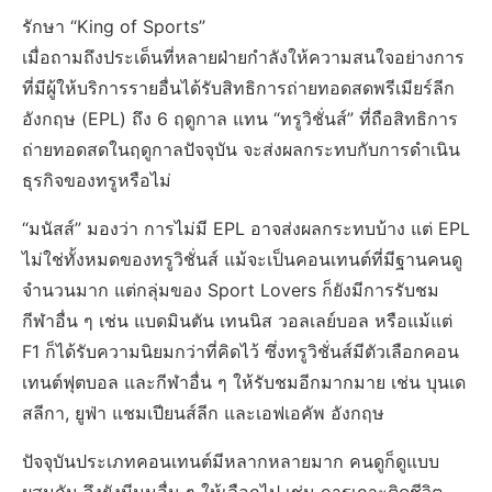
รักษา “King of Sports”
เมื่อถามถึงประเด็นที่หลายฝ่ายกำลังให้ความสนใจอย่างการ
ที่มีผู้ให้บริการรายอื่นได้รับสิทธิการถ่ายทอดสดพรีเมียร์ลีก
อังกฤษ (EPL) ถึง 6 ฤดูกาล แทน “ทรูวิชั่นส์” ที่ถือสิทธิการ
ถ่ายทอดสดในฤดูกาลปัจจุบัน จะส่งผลกระทบกับการดำเนิน
ธุรกิจของทรูหรือไม่
“มนัสส์” มองว่า การไม่มี EPL อาจส่งผลกระทบบ้าง แต่ EPL
ไม่ใช่ทั้งหมดของทรูวิชั่นส์ แม้จะเป็นคอนเทนต์ที่มีฐานคนดู
จำนวนมาก แต่กลุ่มของ Sport Lovers ก็ยังมีการรับชม
กีฬาอื่น ๆ เช่น แบดมินตัน เทนนิส วอลเลย์บอล หรือแม้แต่
F1 ก็ได้รับความนิยมกว่าที่คิดไว้ ซึ่งทรูวิชั่นส์มีตัวเลือกคอน
เทนต์ฟุตบอล และกีฬาอื่น ๆ ให้รับชมอีกมากมาย เช่น บุนเด
สลีกา, ยูฟ่า แชมเปียนส์ลีก และเอฟเอคัพ อังกฤษ
ปัจจุบันประเภทคอนเทนต์มีหลากหลายมาก คนดูก็ดูแบบ
ผสมกัน จึงยังมีมุมอื่น ๆ ให้เลือกไป เช่น การเกาะติดชีวิต