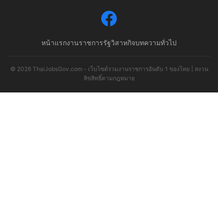
หน้าแรก
งานราชการ
รัฐวิสาหกิจ
บทความทั่วไป
© 2026 ThaiJobsGov.com - เว็บไซต์รวมงานราชการอันดับ 1 ของไทย | สงวน
ลิขสิทธิ์ตามกฎหมาย