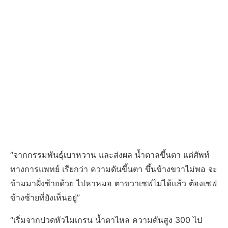
“จากกรรมพันธุ์เบาหวาน และส่งผล น้ำตาลขึ้นตา แต่ศัพท์
ทางการแพทย์ เรียกว่า ความดันขึ้นตา ขึ้นข้างขวาไม่พอ จะ
ข้ามมาฝั่งซ้ายด้วย ไปหาหมอ ตาขวาเซฟไม่ได้แล้ว ต้องเซฟ
ข้างซ้ายที่ยังเห็นอยู่”
“เริ่มจากปวดหัวไมเกรน น้ำตาไหล ความดันสูง 300 ไป