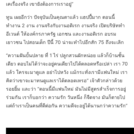
เคเรื่องจริง เขายังต้องการเราอยู่”
ทูน เผยอีกว่า ปัจจุบันเป็นคุณตาแล้ว แฮปปี้มาก ตอนนี้
ทำงาน 2 งาน งานจริงกับงานอดิเรก งานจริง เปิดบริษัททำ
อีเวนต์ ให้องค์กรภาครัฐ เอกชน และงานอดิเรก อบรม
เยาวชน ไปสอนเด็ก ปีนี้ 70 น่าจะทำไปอีกสัก 75 ถึงจะเลิก
“ความฝันบั้นปลาย ที่ 1 ไร่ ปลูกสวนผักหน่อย แล้วก็บ้านชั้น
เดียว ตอบไม่ได้ว่าจะอยู่คนเดียวไปได้ตลอดหรือเปล่า เรา 70
แล้ว ใครจะมาดูแล อย่าไปหวัง แม้กระทั่งเรามีแฟนใหม่ เรา
คิดว่าเขาจะมาทนดูแลเราได้ตลอดเหรอ” เจ้าตัวกล่าวด้วย
รอยยิ้ม และว่า “ตอนนี้มีแฟนใหม่ มันไม่มีสูตรสำเร็จการอยู่
ร่วมกัน เราก็บอกว่า ความรัก วันหนึ่ง ก็จืดจาง มันก็ตายไป
แต่ถ้าเราเป็นคนที่ดีต่อกัน ความดีจะอยู่ได้นานกว่าความรัก”