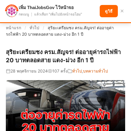
เพิ่ม ThaiJobsGov ไว้หน้าจอ
แบ่งปันโอกาส เพื่ออนาคตที่ก้าวหน้า
×
ดูวิธี
กดเมนู ⋮ แล้วเลือก "เพิ่มไปยังหน้าจอโฮม"
หน้าแรก
/
ทั่วไป
/
สุริยะเตรียมชง ครม.สัญจร! ต่ออายุค่า
รถไฟฟ้า 20 บาทตลอดสาย แดง-ม่วง อีก 1 ปี
สุริยะเตรียมชง ครม.สัญจร! ต่ออายุค่ารถไฟฟ้า
20 บาทตลอดสาย แดง-ม่วง อีก 1 ปี
28 พฤศจิกายน 2024
107 ครั้ง
ทั่วไป
,
บทความทั่วไป