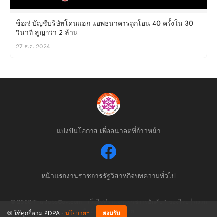
ช็อก! บัญชีบริษัทโดนแฮก แอพธนาคารถูกโอน 40 ครั้งใน 30
วินาที สูญกว่า 2 ล้าน
27 ธ.ค. 2024
แบ่งปันโอกาส เพื่ออนาคตที่ก้าวหน้า
หน้าแรก
งานราชการ
รัฐวิสาหกิจ
บทความทั่วไป
© 2026 ThaiJobsGov.com - เว็บไซต์รวมงานราชการอันดับ 1 ของไทย | สงวน
ลิขสิทธิ์ตามกฎหมาย
🍪 ใช้คุกกี้ตาม PDPA -
นโยบายฯ
ยอมรับ