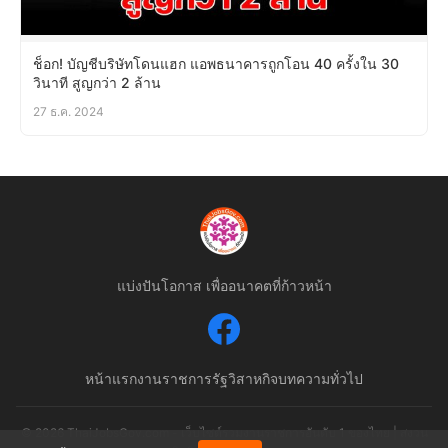
ช็อก! บัญชีบริษัทโดนแฮก แอพธนาคารถูกโอน 40 ครั้งใน 30
วินาที สูญกว่า 2 ล้าน
27 ธ.ค. 2024
แบ่งปันโอกาส เพื่ออนาคตที่ก้าวหน้า
หน้าแรก
งานราชการ
รัฐวิสาหกิจ
บทความทั่วไป
© 2026 ThaiJobsGov.com - เว็บไซต์รวมงานราชการอันดับ 1 ของไทย | สงวน