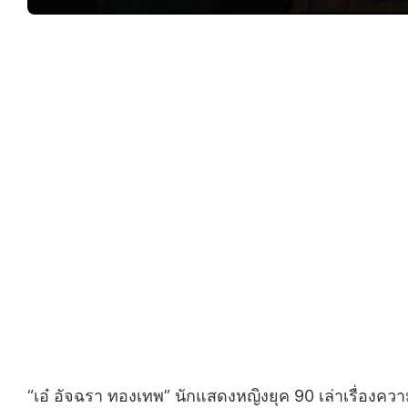
“เอ๋ อัจฉรา ทองเทพ” นักแสดงหญิงยุค 90 เล่าเรื่อง