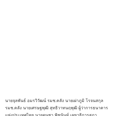
นายจุลพันธ์ อมรวิวัฒน์ รมช.คลัง นายเผ่าภูมิ โรจนสกุล
รมช.คลัง นายเศรษฐพุฒิ สุทธิวาทนฤพุฒิ ผู้ว่าการธนาคาร
แห่งประเทศไทย นายดนุชา พิชนันท์ เลขาธิการสภา