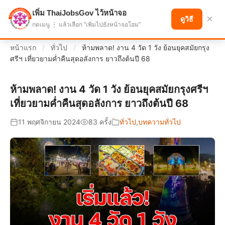
เพิ่ม ThaiJobsGov ไว้หน้าจอ
แบ่งปันโอกาส เพื่ออนาคตที่ก้าวหน้า
×
ดูวิธี
กดเมนู ⋮ แล้วเลือก "เพิ่มไปยังหน้าจอโฮม"
หน้าแรก
/
ทั่วไป
/
ห้ามพลาด! งาน 4 วัด 1 วัง ย้อนยุคสมัยกรุง
ศรีฯ เที่ยวยามค่ำคืนสุดอลังการ ยาวถึงต้นปี 68
ห้ามพลาด! งาน 4 วัด 1 วัง ย้อนยุคสมัยกรุงศรีฯ
เที่ยวยามค่ำคืนสุดอลังการ ยาวถึงต้นปี 68
11 พฤศจิกายน 2024
83 ครั้ง
ทั่วไป
,
บทความทั่วไป