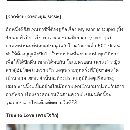
[จากซ้าย: จางดงยุน, นานะ]
อีกหนึ่งซีรีส์แฟนตาซีที่ต้องดูคือเรื่อง My Man Is Cupid (ปิ๊ง
รักนายคิวปิด) เรื่องราวของ ชอนซังฮยอก (จางดงยุน)
กามเทพหนุ่มที่พลาดยิงธนูวิเศษโดนตัวเองเมื่อ 500 ปีก่อน
ทำให้ต้องสูญเสียปีกไป ในระหว่างที่พยายามทำทุกวิถีทาง
เพื่อให้ได้ปีกคืน เขาก็ได้พบกับ โอแบครยอน (นานะ) หญิง
สาวผู้อัปโชคในความรัก เหตุเพราะทุกครั้งที่มีผู้ชายคนใด
เข้าหาเธอ เขาเหล่านั้นจะต้องประสบอุบัติเหตุปริศนาอยู่
เสมอ งานนี้จะเป็นอย่างไรเมื่อกามเทพปีกหักมาปะทะกับสาว
อาภัพรัก เรื่องราวสุดป่วนที่ผสานความโรแมนติกนี้จะ
วุ่นวายขนาดไหนต้องติดตามในซีรีส์
True to Love (ตามใจรัก)