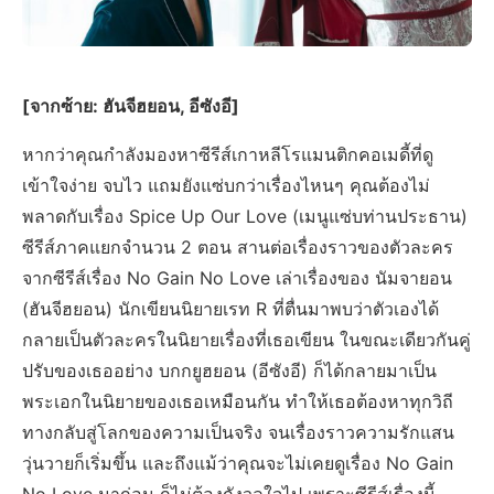
[จากซ้าย: ฮันจีฮยอน, อีซังอี]
หากว่าคุณกำลังมองหาซีรีส์เกาหลีโรแมนติกคอเมดี้ที่ดู
เข้าใจง่าย จบไว แถมยังแซ่บกว่าเรื่องไหนๆ คุณต้องไม่
พลาดกับเรื่อง Spice Up Our Love (เมนูแซ่บท่านประธาน)
ซีรีส์ภาคแยกจำนวน 2 ตอน สานต่อเรื่องราวของตัวละคร
จากซีรีส์เรื่อง No Gain No Love เล่าเรื่องของ นัมจายอน
(ฮันจีฮยอน) นักเขียนนิยายเรท R ที่ตื่นมาพบว่าตัวเองได้
กลายเป็นตัวละครในนิยายเรื่องที่เธอเขียน ในขณะเดียวกันคู่
ปรับของเธออย่าง บกกยูฮยอน (อีซังอี) ก็ได้กลายมาเป็น
พระเอกในนิยายของเธอเหมือนกัน ทำให้เธอต้องหาทุกวิถี
ทางกลับสู่โลกของความเป็นจริง จนเรื่องราวความรักแสน
วุ่นวายก็เริ่มขึ้น และถึงแม้ว่าคุณจะไม่เคยดูเรื่อง No Gain
No Love มาก่อน ก็ไม่ต้องกังวลใจไป เพราะซีรีส์เรื่องนี้