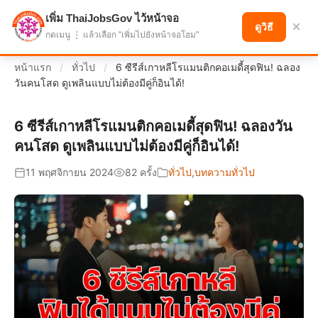
เพิ่ม ThaiJobsGov ไว้หน้าจอ
แบ่งปันโอกาส เพื่ออนาคตที่ก้าวหน้า
×
ดูวิธี
กดเมนู ⋮ แล้วเลือก "เพิ่มไปยังหน้าจอโฮม"
หน้าแรก
/
ทั่วไป
/
6 ซีรีส์เกาหลีโรแมนติกคอเมดี้สุดฟิน! ฉลอง
วันคนโสด ดูเพลินแบบไม่ต้องมีคู่ก็อินได้!
6 ซีรีส์เกาหลีโรแมนติกคอเมดี้สุดฟิน! ฉลองวัน
คนโสด ดูเพลินแบบไม่ต้องมีคู่ก็อินได้!
11 พฤศจิกายน 2024
82 ครั้ง
ทั่วไป
,
บทความทั่วไป