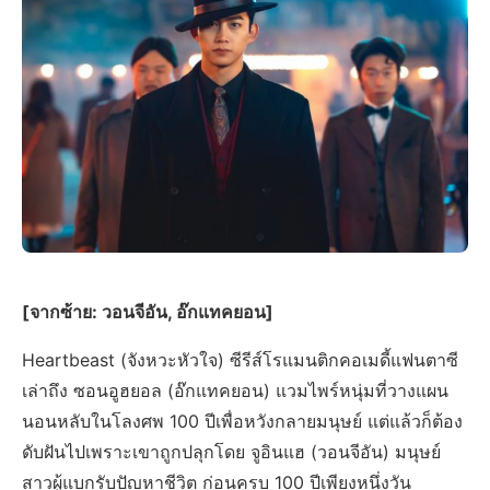
[จากซ้าย: วอนจีอัน, อ๊กแทคยอน]
Heartbeast (จังหวะหัวใจ) ซีรีส์โรแมนติกคอเมดี้แฟนตาซี
เล่าถึง ซอนอูฮยอล (อ๊กแทคยอน) แวมไพร์หนุ่มที่วางแผน
นอนหลับในโลงศพ 100 ปีเพื่อหวังกลายมนุษย์ แต่แล้วก็ต้อง
ดับฝันไปเพราะเขาถูกปลุกโดย จูอินแฮ (วอนจีอัน) มนุษย์
สาวผู้แบกรับปัญหาชีวิต ก่อนครบ 100 ปีเพียงหนึ่งวัน