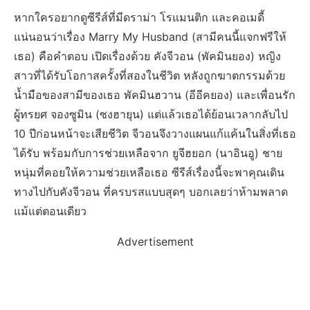
หากใครอยากดูซีรีส์ที่มีดราม่า โรแมนติก และคอเมดี้
แน่นอนว่าเรื่อง Marry My Husband (สามีคนนี้แจกฟรีให้
เธอ) คือคำตอบ เปิดเรื่องด้วย คังจีวอน (พัคมินยอง) หญิง
สาวที่ได้รับโอกาสครั้งที่สองในชีวิต หลังถูกฆาตกรรมด้วย
น้ำมือของสามีของเธอ พัคมินฮวาน (อีอีคยอง) และเพื่อนรัก
ผู้ทรยศ จองซูมิน (ซงฮายุน) แต่แล้วเธอได้ย้อนเวลากลับไป
10 ปีก่อนหน้าจะเสียชีวิต จีวอนจึงวางแผนแก้แค้นในสิ่งที่เธอ
ได้รับ พร้อมกับการช่วยเหลือจาก ยูจีฮยอก (นาอินอู) ชาย
หนุ่มที่คอยให้ความช่วยเหลือเธอ ซีรีส์เรื่องนี้จะพาคุณเดิน
ทางไปกับคังจีวอน ที่ครบรสแบบสุดๆ บอกเลยว่าห้ามพลาด
แม้แต่ตอนเดียว
Advertisement