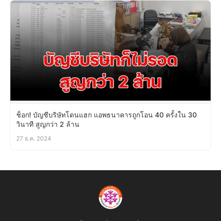
ช็อก! บัญชีบริษัทโดนแฮก แอพธนาคารถูกโอน 40 ครั้งใน 30
วินาที สูญกว่า 2 ล้าน
27 ธ.ค. 2024