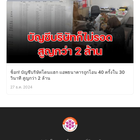
ช็อก! บัญชีบริษัทโดนแฮก แอพธนาคารถูกโอน 40 ครั้งใน 30
วินาที สูญกว่า 2 ล้าน
27 ธ.ค. 2024