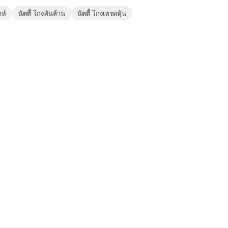
าห์
นัตตี้ โกงพันล้าน
นัตตี้ โกงเทรดหุ้น