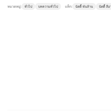
หมวดหมู่:
แท็ก:
ทั่วไป
บทความทั่วไป
นัตตี้ พันล้าน
นัตตี้ ลีอ