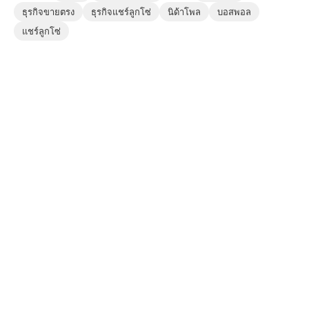
ธุรกิจขายตรง
ธุรกิจแชร์ลูกโซ่
นิด้าโพล
บอสพอล
แชร์ลูกโซ่