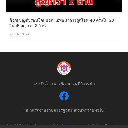
ช็อก! บัญชีบริษัทโดนแฮก แอพธนาคารถูกโอน 40 ครั้งใน 30
วินาที สูญกว่า 2 ล้าน
27 ธ.ค. 2024
แบ่งปันโอกาส เพื่ออนาคตที่ก้าวหน้า
หน้าแรก
งานราชการ
รัฐวิสาหกิจ
บทความทั่วไป
© 2026 ThaiJobsGov.com - เว็บไซต์รวมงานราชการอันดับ 1 ของไทย | สงวน