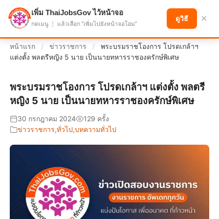
เพิ่ม ThaiJobsGov ไว้หน้าจอ
แบ่งปันโอกาส เพื่ออนาคตที่ก้าวหน้า
×
ดูวิธี
กดเมนู ⋮ แล้วเลือก "เพิ่มไปยังหน้าจอโฮม"
หน้าแรก
/
ข่าวราชการ
/
พระบรมราชโองการ โปรดเกล้าฯ
แต่งตั้ง พลตรีหญิง 5 นาย เป็นนายทหารราชองครักษ์พิเศษ
พระบรมราชโองการ โปรดเกล้าฯ แต่งตั้ง พลตรี
หญิง 5 นาย เป็นนายทหารราชองครักษ์พิเศษ
30 กรกฎาคม 2024
129 ครั้ง
ข่าวราชการ
,
ทั่วไป
,
บทความทั่วไป