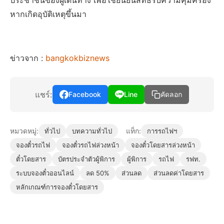
ประชาชนของผู้เดินทาง เพื่อใช้ยืนยันสิทธิ์รับความคุ้มครอง
หากเกิดอุบัติเหตุขึ้นมา
ข่าวจาก :
bangkokbiznews
แชร์:
Facebook
Line
คัดลอก
หมวดหมู่:
แท็ก:
ทั่วไป
บทความทั่วไป
การรถไฟฯ
จองตั๋วรถไฟ
จองตั๋วรถไฟล่วงหน้า
จองตั๋วโดยสารล่วงหน้า
ตั๋วโดยสาร
บัตรประจำตัวผู้พิการ
ผู้พิการ
รถไฟ
รฟท.
ระบบจองตั๋วออนไลน์
ลด 50%
ส่วนลด
ส่วนลดค่าโดยสาร
หลักเกณฑ์การจองตั๋วโดยสาร