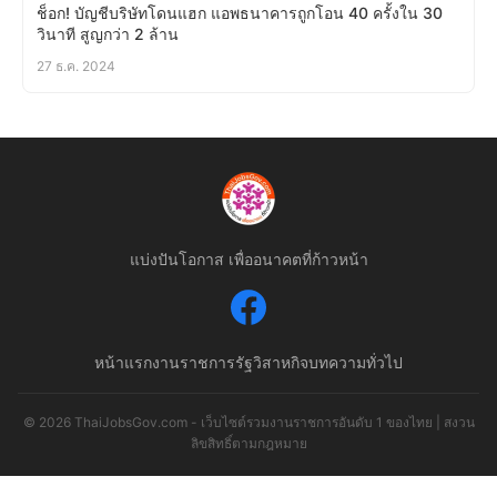
ช็อก! บัญชีบริษัทโดนแฮก แอพธนาคารถูกโอน 40 ครั้งใน 30
วินาที สูญกว่า 2 ล้าน
27 ธ.ค. 2024
แบ่งปันโอกาส เพื่ออนาคตที่ก้าวหน้า
หน้าแรก
งานราชการ
รัฐวิสาหกิจ
บทความทั่วไป
© 2026 ThaiJobsGov.com - เว็บไซต์รวมงานราชการอันดับ 1 ของไทย | สงวน
ลิขสิทธิ์ตามกฎหมาย