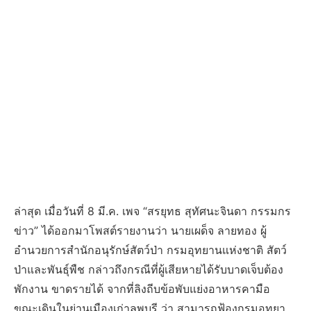
ล่าสุด เมื่อวันที่ 8 มี.ค. เพจ “สรยุทธ สุทัศนะจินดา กรรมกร
ข่าว” ได้ออกมาโพสต์รายงานว่า นายเผด็จ ลายทอง ผู้
อำนวยการสำนักอนุรักษ์สัตว์ป่า กรมอุทยานแห่งชาติ สัตว์
ป่าและพันธุ์พืช กล่าวถึงกรณีที่ผู้เสียหายได้รับบาดเจ็บต้อง
พักงาน ขาดรายได้ จากที่ลิงถีบข้อพับแย่งอาหารคามือ
ขณะเดินในย่านเมืองเก่าลพบุรี ว่า สามารถฟ้องกรมอุทยา