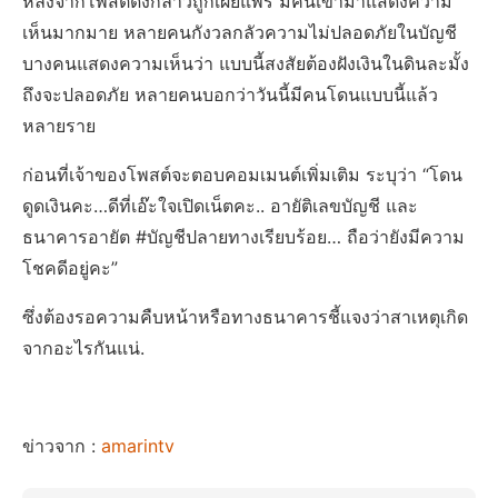
หลังจากโพสต์ดังกล่าวถูกเผยแพร่ มีคนเข้ามาแสดงความ
เห็นมากมาย หลายคนกังวลกลัวความไม่ปลอดภัยในบัญชี
บางคนแสดงความเห็นว่า แบบนี้สงสัยต้องฝังเงินในดินละมั้ง
ถึงจะปลอดภัย หลายคนบอกว่าวันนี้มีคนโดนแบบนี้แล้ว
หลายราย
ก่อนที่เจ้าของโพสต์จะตอบคอมเมนต์เพิ่มเติม ระบุว่า “โดน
ดูดเงินคะ…ดีที่เอ๊ะใจเปิดเน็ตคะ.. อายัติเลขบัญชี และ
ธนาคารอายัต #บัญชีปลายทางเรียบร้อย… ถือว่ายังมีความ
โชคดีอยู่คะ”
ซึ่งต้องรอความคืบหน้าหรือทางธนาคารชี้แจงว่าสาเหตุเกิด
จากอะไรกันแน่.
ข่าวจาก :
amarintv