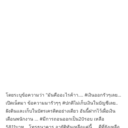
โดยระบุข้อความว่า “มันคืออะไรค้าา…. #เงินออกรัวๆเลย…
เปิดเน็ตมา ข้อความมารัวๆๆ #ปกติไม่เก็บเงินในบัญชีเลย..
ฝังดินและเก็บในบัตรเครดิตอย่างเดียว อันนี้ฝากไว้เผื่อเงิน
เดือนพนักงาน … #มีการถอนออกเป็น20รอบ เหลือ
5811บาท ..,โทรธนาคาร อายัติทันเหลือแค่นี้ … ดีที่ยังเหลือ