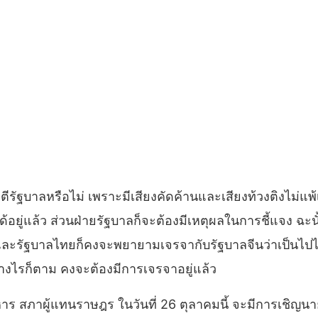
ีรัฐบาลหรือไม่ เพราะมีเสียงคัดค้านและเสียงท้วงติงไม่แพ้เร
่แล้ว ส่วนฝ่ายรัฐบาลก็จะต้องมีเหตุผลในการชี้แจง ฉะนั้
และรัฐบาลไทยก็คงจะพยายามเจรจากับรัฐบาลจีนว่าเป็นไปได้หรือไ
่างไรก็ตาม คงจะต้องมีการเจรจาอยู่แล้ว
 สภาผู้แทนราษฎร ในวันที่ 26 ตุลาคมนี้ จะมีการเชิญนายส