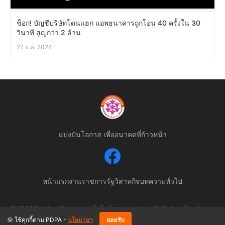
ช็อก! บัญชีบริษัทโดนแฮก แอพธนาคารถูกโอน 40 ครั้งใน 30
วินาที สูญกว่า 2 ล้าน
27 ธ.ค. 2024
แบ่งปันโอกาส เพื่ออนาคตที่ก้าวหน้า
หน้าแรก
งานราชการ
รัฐวิสาหกิจ
บทความทั่วไป
© 2026 ThaiJobsGov.com - เว็บไซต์รวมงานราชการอันดับ 1 ของไทย | สงวน
ลิขสิทธิ์ตามกฎหมาย
🍪 ใช้คุกกี้ตาม PDPA -
นโยบายฯ
ยอมรับ