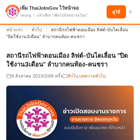
เพิ่ม ThaiJobsGov ไว้หน้าจอ
แบ่งปันโอกาส เพื่ออนาคตที่ก้าวหน้า
×
ดูวิธี
กดเมนู ⋮ แล้วเลือก "เพิ่มไปยังหน้าจอโฮม"
หน้าแรก
/
ทั่วไป
/
สถานีรถไฟฟ้าดอนเมือง ลิฟต์-บันไดเลื่อน
“ปิดใช้งาน3เดือน” ลำบากคนท้อง-คนชรา
สถานีรถไฟฟ้าดอนเมือง ลิฟต์-บันไดเลื่อน “ปิด
ใช้งาน3เดือน” ลำบากคนท้อง-คนชรา
8 สิงหาคม 2023
96 ครั้ง
ทั่วไป
,
บทความทั่วไป