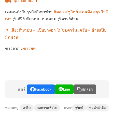
@ipap.makmuan
เจอคนดังกับธุรกิจสีเทาขำๆ
#ตลก
#ชูวิทย์
#คนดัง
#ธุรกิจสี
เทา
@เจ้รีย์ ทับกฤช เทเลคอม @จารย์อ้วน
♬ เสียงต้นฉบับ – แป๊บบางฮา ไม่ซุปตาร์นะครับ – อ้ายแป๊ป
มักม่วน
ข่าวจาก :
ข่าวสด
แชร์:
Facebook
Line
คัดลอก
หมวดหมู่:
แท็ก:
ทั่วไป
บทความทั่วไป
ชูวิทย์
พ่อค้าถั่วต้ม