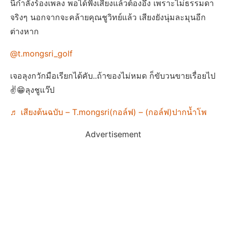
นี้กำลังร้องเพลง พอได้ฟังเสียงแล้วต้องอึ้ง เพราะไม่ธรรมดา
จริงๆ นอกจากจะคล้ายคุณชูวิทย์แล้ว เสียงยังนุ่มละมุนอีก
ต่างหาก
@t.mongsri_golf
เจอลุงกวักมือเรียกได้คับ..ถ้าของไม่หมด ก็ขับวนขายเรื่อยไป
✌️😁ลุงชูแว๊ป
♬ เสียงต้นฉบับ – T.mongsri(กอล์ฟ) – (กอล์ฟ)ปากน้ำโพ
Advertisement