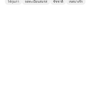
14กุมภา
จดทะเบียนสมรส
ชัชชาติ
เขตบางรัก