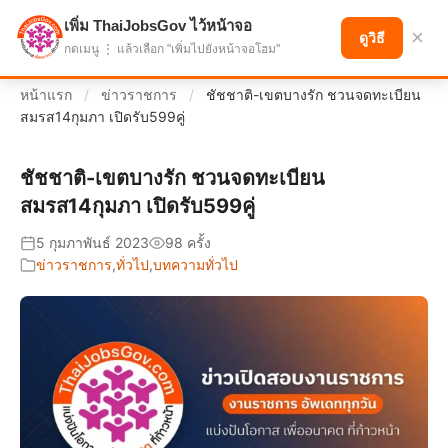
เพิ่ม ThaiJobsGov ไว้หน้าจอ
แบ่งปันโอกาส เพื่ออนาคตที่ก้าวหน้า
×
ดูวิธี
กดเมนู ⋮ แล้วเลือก "เพิ่มไปยังหน้าจอโฮม"
หน้าแรก
/
ข่าวราชการ
/
ชัชชาติ-เขตบางรัก ชวนจดทะเบียน
สมรส14กุมภา เปิดรับ599คู่
ชัชชาติ-เขตบางรัก ชวนจดทะเบียน
สมรส14กุมภา เปิดรับ599คู่
5 กุมภาพันธ์ 2023
98 ครั้ง
ข่าวราชการ
,
ทั่วไป
,
บทความทั่วไป