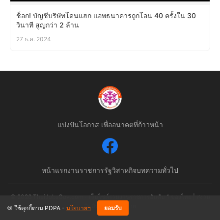
ช็อก! บัญชีบริษัทโดนแฮก แอพธนาคารถูกโอน 40 ครั้งใน 30
วินาที สูญกว่า 2 ล้าน
27 ธ.ค. 2024
แบ่งปันโอกาส เพื่ออนาคตที่ก้าวหน้า
หน้าแรก
งานราชการ
รัฐวิสาหกิจ
บทความทั่วไป
© 2026 ThaiJobsGov.com - เว็บไซต์รวมงานราชการอันดับ 1 ของไทย | สงวน
ลิขสิทธิ์ตามกฎหมาย
🍪 ใช้คุกกี้ตาม PDPA -
นโยบายฯ
ยอมรับ