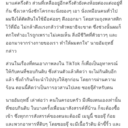
มาแค่ครึ่งตัว ส่วนที่เหลืออยู่อีกครึ่งตัวยังคงห้อยต่องแต่งอยู่ที่
ก้น ซึ่งเวลานั่งชักโครกจะนั่งยองๆ เอา นั่งเหมือนคนทั่วไป
ผมจึงได้ตัดสินใจใช้มือค่อยๆ ดึงออกมา โดยสวมถุงพลาสติก
ไว้ที่มือ ไม่กล้าดึงแรงกลัวว่าตัวพยาธิจะขาด ซึ่งช่วงนั้นผมก็
ตกใจทำอะไรถูกเพราะไม่เคยเห็น สิ่งมีชีวิตที่ตัวยาวๆ และ
ออกมาจากร่างกายของเรา ทำให้ผมตกใจ” นายอัมฤทธิ์
กล่าว
ส่วนในเรื่องที่ตนเอาภาพลงใน TikTok ก็เพื่อเป็นอุทาหรณ์
ให้กับคนที่ชอบกินดิบ ซึ่งส่วนตัวแล้วคิดว่า จะไม่กินดิบอีก
แล้ว ซึ่งถ้ากินก็จะนำไปปรุงให้สุกก่อน โดยการผ่านความ
ร้อน ตอนนี้คิดว่าเป็นการอวสานไปเลย ซอยจุ๊สำหรับตน
นายอัมฤทธิ์ เล่าต่อว่า คนในครอบครัว มีเพียงตนเองเท่านั้น
ที่ชอบกินดิบ ในบางครั้งเพื่อนมาสังสรรค์ที่บ้าน ก็จะต้องซื้อ
เข้า ซึ่งทุกการสังสรรค์ของตนจะต้องมี เมนูนี้ ซอยจุ๊ ก้อย
และพวกอาหารที่ดิบๆ โดยซอยจุ๊ จะมีเนื้อวัวดิบ ผ้าขี้ริ้ว และ