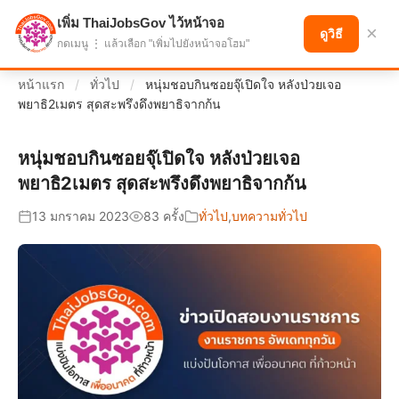
เพิ่ม ThaiJobsGov ไว้หน้าจอ
แบ่งปันโอกาส เพื่ออนาคตที่ก้าวหน้า
×
ดูวิธี
กดเมนู ⋮ แล้วเลือก "เพิ่มไปยังหน้าจอโฮม"
หน้าแรก
/
ทั่วไป
/
หนุ่มชอบกินซอยจุ๊เปิดใจ หลังป่วยเจอ
พยาธิ2เมตร สุดสะพรึงดึงพยาธิจากก้น
หนุ่มชอบกินซอยจุ๊เปิดใจ หลังป่วยเจอ
พยาธิ2เมตร สุดสะพรึงดึงพยาธิจากก้น
13 มกราคม 2023
83 ครั้ง
ทั่วไป
,
บทความทั่วไป