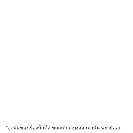
“จุดพีคของเรื่องนี้ก็คือ ขณะที่ผมเบ่งออกมานั้น พยาธิออก