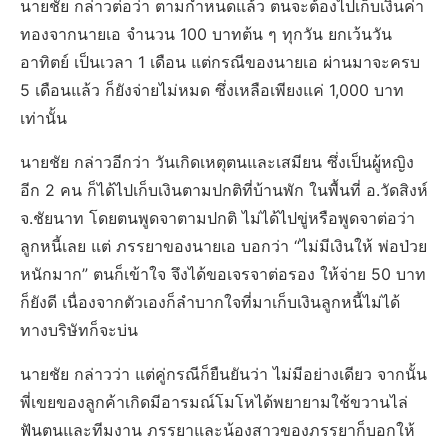
นายชัย กล่าวต่อว่า ตามกำหนดแล้ว ตนจะต้องไปเก็บเงินค่า
ทองจากนายเอ จำนวน 100 บาทต้น ๆ ทุกวัน ยกเว้นวัน
อาทิตย์ เป็นเวลา 1 เดือน แต่กรณีของนายเอ ผ่านมาจะครบ
5 เดือนแล้ว ก็ยังจ่ายไม่หมด ซึ่งเหลือเพียงแค่ 1,000 บาท
เท่านั้น
นายชัย กล่าวอีกว่า วันเกิดเหตุตนและเสมียน ซึ่งเป็นผู้หญิง
อีก 2 คน ก็ได้ไปเก็บเงินตามปกติที่บ้านพัก ในพื้นที่ อ.วัดสิงห์
จ.ชัยนาท โดยตนพูดจาตามปกติ ไม่ได้ไปขู่หรือพูดจาต่อว่า
ลูกหนี้เลย แต่ ภรรยาของนายเอ บอกว่า “ไม่มีเงินให้ พ่อป่วย
หนักมาก” ตนก็เข้าใจ จึงได้ขอเจรจาต่อรอง ให้จ่าย 50 บาท
ก็ยังดี เนื่องจากตัวเองก็ลำบากใจที่มาเก็บเงินลูกหนี้ไม่ได้
ทางบริษัทก็จะบ่น
นายชัย กล่าวว่า แต่คู่กรณีก็ยืนยันว่า ไม่มีอย่างเดียว จากนั้น
พี่เขยของลูกค้าเกิดมีอารมณ์โมโหได้พยายามใช้ขวานไล่
ฟันตนและทีมงาน ภรรยาและน้องสาวของภรรยาก็บอกให้