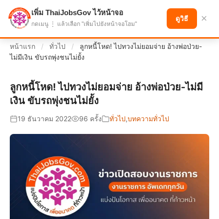
เพิ่ม ThaiJobsGov ไว้หน้าจอ
แบ่งปันโอกาส เพื่ออนาคตที่ก้าวหน้า
×
ดูวิธี
กดเมนู ⋮ แล้วเลือก "เพิ่มไปยังหน้าจอโฮม"
หน้าแรก
/
ทั่วไป
/
ลูกหนี้โหด! ไปทวงไม่ยอมจ่าย อ้างพ่อป่วย-
ไม่มีเงิน ขับรถพุ่งชนไม่ยั้ง
ลูกหนี้โหด! ไปทวงไม่ยอมจ่าย อ้างพ่อป่วย-ไม่มี
เงิน ขับรถพุ่งชนไม่ยั้ง
19 ธันวาคม 2022
96 ครั้ง
ทั่วไป
,
บทความทั่วไป