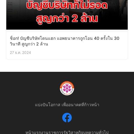
ช็อก! บัญชีบริษัทโดนแฮก แอพธนาคารถูกโอน 40 ครั้งใน 30
วินาที สูญกว่า 2 ล้าน
27 ธ.ค. 2024
แบ่งปันโอกาส เพื่ออนาคตที่ก้าวหน้า
หน้าแรก
งานราชการ
รัฐวิสาหกิจ
บทความทั่วไป