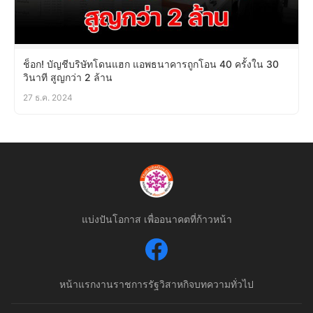
ช็อก! บัญชีบริษัทโดนแฮก แอพธนาคารถูกโอน 40 ครั้งใน 30
วินาที สูญกว่า 2 ล้าน
27 ธ.ค. 2024
แบ่งปันโอกาส เพื่ออนาคตที่ก้าวหน้า
หน้าแรก
งานราชการ
รัฐวิสาหกิจ
บทความทั่วไป