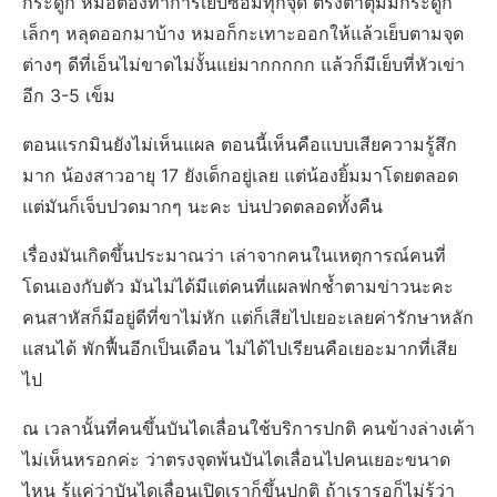
กระดูก หมอต้องทำการเย็บซ่อมทุกจุด ตรงตาตุ่มมีกระดูก
เล็กๆ หลุดออกมาบ้าง หมอก็กะเทาะออกให้แล้วเย็บตามจุด
ต่างๆ ดีที่เอ็นไม่ขาดไม่งั้นแย่มากกกกก แล้วก็มีเย็บที่หัวเข่า
อีก 3-5 เข็ม
ตอนแรกมินยังไม่เห็นแผล ตอนนี้เห็นคือแบบเสียความรู้สึก
มาก น้องสาวอายุ 17 ยังเด็กอยู่เลย แต่น้องยิ้มมาโดยตลอด
แต่มันก็เจ็บปวดมากๆ นะคะ บ่นปวดตลอดทั้งคืน
เรื่องมันเกิดขึ้นประมาณว่า เล่าจากคนในเหตุการณ์คนที่
โดนเองกับตัว มันไม่ได้มีแต่คนที่แผลฟกช้ำตามข่าวนะคะ
คนสาหัสก็มีอยู่ดีที่ขาไม่หัก แต่ก็เสียไปเยอะเลยค่ารักษาหลัก
แสนได้ พักฟื้นอีกเป็นเดือน ไม่ได้ไปเรียนคือเยอะมากที่เสีย
ไป
ณ เวลานั้นที่คนขึ้นบันไดเลื่อนใช้บริการปกติ คนข้างล่างเค้า
ไม่เห็นหรอกค่ะ ว่าตรงจุดพ้นบันไดเลื่อนไปคนเยอะขนาด
ไหน รู้แค่ว่าบันไดเลื่อนเปิดเราก็ขึ้นปกติ ถ้าเรารอก็ไม่รู้ว่า