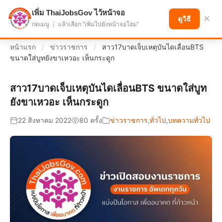
เพิ่ม ThaiJobsGov ไว้หน้าจอ
แบ่งปันโอกาส เพื่ออนาคตที่ก้าวหน้า
×
ดูวิธี
กดเมนู ⋮ แล้วเลือก "เพิ่มไปยังหน้าจอโฮม"
หน้าแรก
/
ข่าวราชการ
/
สาว17บาดเจ็บเหตุบันไดเลื่อนBTS
ขนาดใส่บูทยังขาเหวอะ เห็นกระดูก
สาว17บาดเจ็บเหตุบันไดเลื่อนBTS ขนาดใส่บูท
ยังขาเหวอะ เห็นกระดูก
22 สิงหาคม 2022
80 ครั้ง
ข่าวราชการ
,
ทั่วไป
,
บทความทั่วไป