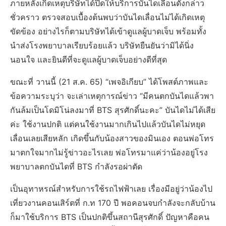
ภายหลังเกิดเหตุบริษัทได้ปิดให้บริการบันไดเลื่อนดังกล่าว
ชั่วคราว ตรวจสอบเบื้องต้นพบว่าบันไดเลื่อนไม่ได้เกิดเหตุ
ขัดข้อง อย่างไรก็ตามบริษัทได้เข้าดูแลผู้บาดเจ็บ พร้อมทั้ง
นำส่งโรงพยาบาลเรียบร้อยแล้ว บริษัทยืนยันว่ามิได้นิ่ง
นอนใจ และยินดีที่จะดูแลผู้บาดเจ็บอย่างดีที่สุด
ขณะที่ วานนี้ (21 ส.ค. 65) “เพจอิเกียบ” ได้โพสต์ภาพและ
ข้อความระบุว่า จะเล่าเหตุการณ์ข่าว “มีคนตกบันไดแล้วพา
กันล้มเป็นโดมิโน่ลงมาที่ BTS สุรศักดิ์นะคะ” บันไดไม่ได้เสีย
ค่ะ ใช้งานปกติ แต่คนใช้งานมากเกินไปแล้วบันไดไม่หยุด
เลื่อนเลยเสียหลัก เกิดขึ้นกับน้องสาวของมินเอง ตอนพ่อโทร
มาตกใจมากไม่รู้ข่าวอะไรเลย พ่อโทรมาแค่ว่าน้องอยู่โรง
พยาบาลตกบันไดที่ BTS กำลังรอผ่าตัด
เป็นอุทาหรณ์สำหรับการใช้รถไฟฟ้าเลย เรื่องมีอยู่ว่าน้องไป
เที่ยวงานคอนเสิร์ตที่ ก.ท 170 ปี พอคอนจบกำลังจะกลับบ้าน
ก็มาใช้บริการ BTS เป็นปกติขึ้นสถานีสุรศักดิ์ ปัญหาคือคน