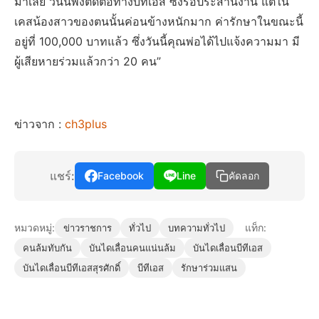
มาเลย วันนี้พึ่งติดต่อทางบีทีเอส ซึ่งรอประสานงาน แต่ใน
เคสน้องสาวของตนนั้นค่อนข้างหนักมาก ค่ารักษาในขณะนี้
อยู่ที่ 100,000 บาทแล้ว ซึ่งวันนี้คุณพ่อได้ไปแจ้งความมา มี
ผู้เสียหายร่วมแล้วกว่า 20 คน”
ข่าวจาก :
ch3plus
แชร์:
Facebook
Line
คัดลอก
หมวดหมู่:
แท็ก:
ข่าวราชการ
ทั่วไป
บทความทั่วไป
คนล้มทับกัน
บันไดเลื่อนคนแน่นล้ม
บันไดเลื่อนบีทีเอส
บันไดเลื่อนบีทีเอสสุรศักดิ์
บีทีเอส
รักษาร่วมแสน