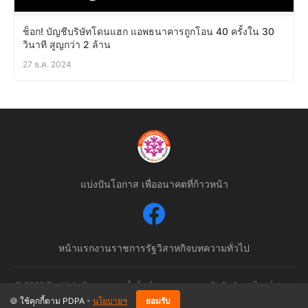
ช็อก! บัญชีบริษัทโดนแฮก แอพธนาคารถูกโอน 40 ครั้งใน 30
วินาที สูญกว่า 2 ล้าน
27 ธ.ค. 2024
แบ่งปันโอกาส เพื่ออนาคตที่ก้าวหน้า
หน้าแรก
งานราชการ
รัฐวิสาหกิจ
บทความทั่วไป
© 2026 ThaiJobsGov.com - เว็บไซต์รวมงานราชการอันดับ 1 ของไทย | สงวน
ลิขสิทธิ์ตามกฎหมาย
🍪 ใช้คุกกี้ตาม PDPA -
นโยบายฯ
ยอมรับ