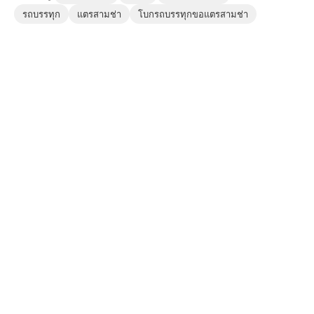
รถบรรทุก
แตรสามช่า
โบกรถบรรทุกขอแตรสามช่า