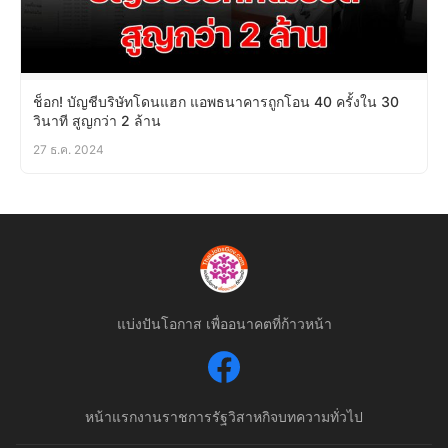
ช็อก! บัญชีบริษัทโดนแฮก แอพธนาคารถูกโอน 40 ครั้งใน 30
วินาที สูญกว่า 2 ล้าน
27 ธ.ค. 2024
แบ่งปันโอกาส เพื่ออนาคตที่ก้าวหน้า
หน้าแรก
งานราชการ
รัฐวิสาหกิจ
บทความทั่วไป