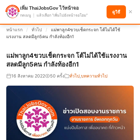
เพิ่ม ThaiJobsGov ไว้หน้าจอ
แบ่งปันโอกาส เพื่ออนาคตที่ก้าวหน้า
×
ดูวิธี
กดเมนู ⋮ แล้วเลือก "เพิ่มไปยังหน้าจอโฮม"
หน้าแรก
/
ทั่วไป
/
แม่พาลูก4ขวบเช็ดกระจก โต้ไม่ได้ใช้
แรงงาน สลดมีลูก5คน กำลังท้องอีก1
แม่พาลูก4ขวบเช็ดกระจก โต้ไม่ได้ใช้แรงงาน
สลดมีลูก5คน กำลังท้องอีก1
16 สิงหาคม 2022
50 ครั้ง
ทั่วไป
,
บทความทั่วไป