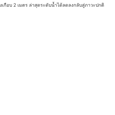
กือบ 2 เมตร ล่าสุดระดับน้ำได้ลดลงกลับสู่ภาวะปกติ