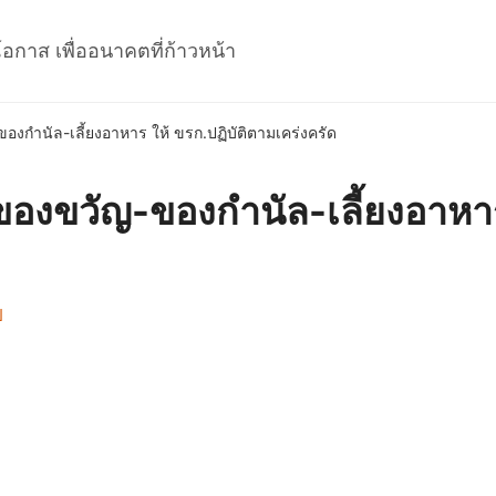
โอกาส เพื่ออนาคตที่ก้าวหน้า
งกำนัล-เลี้ยงอาหาร ให้ ขรก.ปฏิบัติตามเคร่งครัด
องขวัญ-ของกำนัล-เลี้ยงอาหาร 
ป