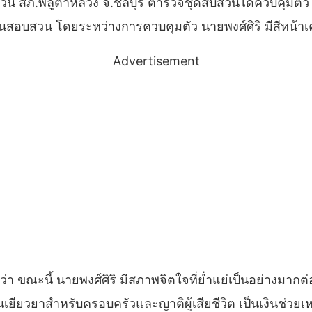
งสืบสวน สภ.พลูตาหลวง จ.ชลบุรี ตำรวจชุดสืบสวนได้ควบคุมต
ในชั้นสอบสวน โดยระหว่างการควบคุมตัว นายพงศ์ศิริ มีสีหน้
Advertisement
่า ขณะนี้ นายพงศ์ศิริ มีสภาพจิตใจที่ย่ำแย่เป็นอย่างมากต่
เงินเยียวยาสำหรับครอบครัวและญาติผู้เสียชีวิต เป็นเงินช