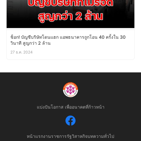
ช็อก! บัญชีบริษัทโดนแฮก แอพธนาคารถูกโอน 40 ครั้งใน 30
วินาที สูญกว่า 2 ล้าน
27 ธ.ค. 2024
แบ่งปันโอกาส เพื่ออนาคตที่ก้าวหน้า
หน้าแรก
งานราชการ
รัฐวิสาหกิจ
บทความทั่วไป