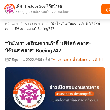
เพิ่ม ThaiJobsGov ไว้หน้าจอ
แบ่งปันโอกาส เพื่ออนาคตที่ก้าวหน้า
ดูว
กดเมนู ⋮ แล้วเลือก "เพิ่มไปยังหน้าจอโฮม"
หน้าแรก
/
ข่าวราชการ
/
“บินไทย” เตรียมขายเก้าอี้ “เฟิร์สต์
คลาส-บิซิเนส คลาส” Boeing747
“บินไทย” เตรียมขายเก้าอี้ “เฟิร์สต์ คลาส-
บิซิเนส คลาส” Boeing747
7 มิถุนายน 2022
85 ครั้ง
ข่าวราชการ
,
ทั่วไป
,
บทความทั่วไป