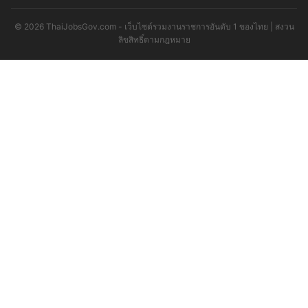
© 2026 ThaiJobsGov.com - เว็บไซต์รวมงานราชการอันดับ 1 ของไทย | สงวน
ลิขสิทธิ์ตามกฎหมาย