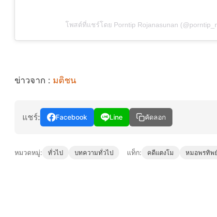
โพสต์ที่แชร์โดย Porntip Rojanasunan (@porntip_n
ข่าวจาก :
มติชน
แชร์:
Facebook
Line
คัดลอก
หมวดหมู่:
แท็ก:
ทั่วไป
บทความทั่วไป
คดีแตงโม
หมอพรทิพย