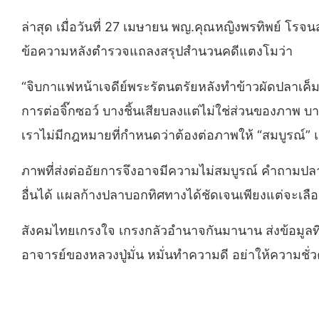
ล่าสุด เมื่อวันที่ 27 เมษายน พญ.คุณหญิงพรทิพย์ โรจ
ข้อความหลังตำรวจแถลงสรุปสำนวนคดีแตงโมว่า
“จิบกาแฟหน้าเจดีย์พระรัตนตรัยหลังทำข้าวผัดปลาเค
การต่อจิ๊กซอว์ บางชิ้นเสียบลงแต่ไม่ใช่ส่วนของภาพ บาง
เราไม่มีกฎหมายที่กำหนดว่าต้องต่อภาพให้ “สมบูรณ์” แ
ภาพที่ส่งต่ออัยการจึงอาจมีความไม่สมบูรณ์ คำถามปล
อื่นได้ แผลก้างปลาบอกทิศทางได้ชัดเจนเพียงแต่จะเลือ
สังคมไทยเกรงใจ เกรงกลัวอำนาจกันมานาน ส่งข้อมูลที่อ
อาจารย์ของหลวงปู่มั่น หมั่นทำความดี อย่าให้ความชั