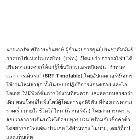
นายเอกรัช ศรีอาระยันพงษ์ ผู้อำนวยการศูนย์ประชาสัมพันธ์
การรถไฟแห่งประเทศไทย (รฟท.) เปิดเผยว่า การรถไฟฯ ได้
เพิ่มความสะดวกให้แก่ผู้ใช้บริการแอพพลิเคชั่น “กำหนด
เวลาการเดินรถ” (
SRT Timetable
) โดยอัปเดตเวอร์ชั่นการ
ใช้งานใหม่ล่าสุด ทั้งในระบบปฏิบัติการแอนดรอย และไอ
โอเอส ให้มีฟังก์ชั่นการใช้งานที่สะดวก และหลากหลายกว่า
เดิม ตอบโจทย์ไลฟ์สไตล์ผู้โดยสารยุคดิจิทัล ที่ต้องการความ
รวดเร็ว ภายใต้ชีวิตวิถีใหม่ (นิวนอร์มัล) โดยสามารถตรวจ
สอบเวลาการเดินรถไฟได้ครบทุกขบวน พร้อมกับเช็กค่าตั๋ว
โดยสารรถไฟแต่ละประเภท ได้ผ่านทาง โมบาย, เดสก์ท็อป
และแท็บเล็ต