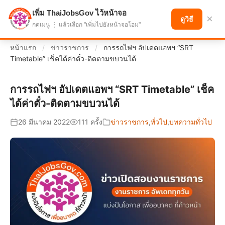
เพิ่ม ThaiJobsGov ไว้หน้าจอ
แบ่งปันโอกาส เพื่ออนาคตที่ก้าวหน้า
×
ดูวิธี
กดเมนู ⋮ แล้วเลือก "เพิ่มไปยังหน้าจอโฮม"
หน้าแรก
/
ข่าวราชการ
/
การรถไฟฯ อัปเดตแอพฯ “SRT
Timetable” เช็คได้ค่าตั๋ว-ติดตามขบวนได้
การรถไฟฯ อัปเดตแอพฯ “SRT Timetable” เช็ค
ได้ค่าตั๋ว-ติดตามขบวนได้
26 มีนาคม 2022
111 ครั้ง
ข่าวราชการ
,
ทั่วไป
,
บทความทั่วไป