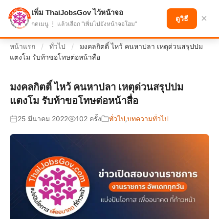
เพิ่ม ThaiJobsGov ไว้หน้าจอ
แบ่งปันโอกาส เพื่ออนาคตที่ก้าวหน้า
×
ดูวิธี
กดเมนู ⋮ แล้วเลือก "เพิ่มไปยังหน้าจอโฮม"
หน้าแรก
/
ทั่วไป
/
มงคลกิตติ์ ไหว้ คนหาปลา เหตุด่วนสรุปปม
แตงโม รับท้าขอโทษต่อหน้าสื่อ
มงคลกิตติ์ ไหว้ คนหาปลา เหตุด่วนสรุปปม
แตงโม รับท้าขอโทษต่อหน้าสื่อ
25 มีนาคม 2022
102 ครั้ง
ทั่วไป
,
บทความทั่วไป