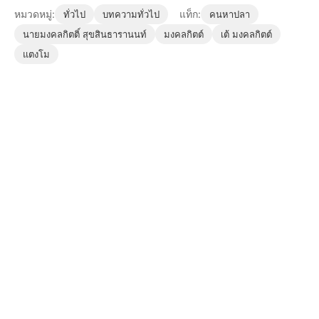
หมวดหมู่:
แท็ก:
ทั่วไป
บทความทั่วไป
คนหาปลา
นายมงคลกิตติ์ สุขสินธารานนท์
มงคลกิตต์
เต้ มงคลกิตต์
แตงโม