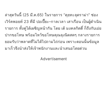
ล่าสุดวันนี้ (25 มี.ค.65) ในรายการ “คุยทะลุดราม่า” ช่อง
เวิร์คพอยท์ 23 ที่มี ปอเปี๊ยะ–กาลเวลา เสาเรือน เป็นผู้ดำเนิน
รายการ ทั้งคู่ได้เผชิญหน้ากัน ​โดย เต้ มงคลกิตติ์ ก็ถึงกับเอ่ย
ปากขอโทษ พร้อมไหว้ขอโทษคุณลุงนิดสดๆ กลางรายการ
ยอมรับว่าพลาดที่ไม่ได้ไปถามไถ่ก่อน เพราะตอนนั้นข้อมูล
มาเร็วจึงนำส่งให้เจ้าพนักงานและนำเสนอโดยด่วน
Advertisement