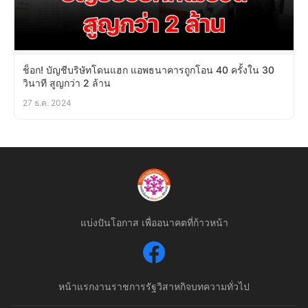
ช็อก! บัญชีบริษัทโดนแฮก แอพธนาคารถูกโอน 40 ครั้งใน 30
วินาที สูญกว่า 2 ล้าน
27 ธ.ค. 2024
แบ่งปันโอกาส เพื่ออนาคตที่ก้าวหน้า
หน้าแรก
งานราชการ
รัฐวิสาหกิจ
บทความทั่วไป