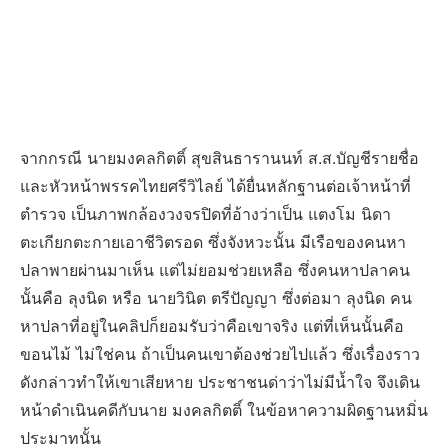
จากกรณี นายมงคลกิตติ์ สุขสินธารานนท์ ส.ส.บัญชีรายชื่อ
และหัวหน้าพรรคไทยศรีวิไลย์ ได้ยื่นหลักฐานต่อเจ้าหน้าที่
ตำรวจ เป็นภาพกล้องวงจรปิดที่อ้างว่าเป็น แตงโม นิดา
ตะเกียกตะกายเอาชีวิตรอด ซึ่งจังหวะนั้น มีเรือของคนหา
ปลาพายผ่านมาเห็น แต่ไม่ยอมช่วยเหลือ ซึ่งคนหาปลาคน
นั้นคือ ลุงนิด หรือ นายวินิต ตรีปัญญา ซึ่งต่อมา ลุงนิด คน
หาปลาที่อยู่ในคลิปก็ยอมรับว่าคือเขาจริง แต่ที่เห็นนั้นคือ
ขอนไม้ ไม่ใช่คน ถ้าเป็นคนเขาต้องช่วยไปแล้ว ซึ่งเรื่องราว
ดังกล่าวทำให้เขาเสียหาย ประชาชนด่าว่าไม่มีน้ำใจ จึงเดิน
หน้าดำเนินคดีกับนาย มงคลกิตติ์ ในข้อหาความผิดฐานหมิ่น
ประมาทนั้น