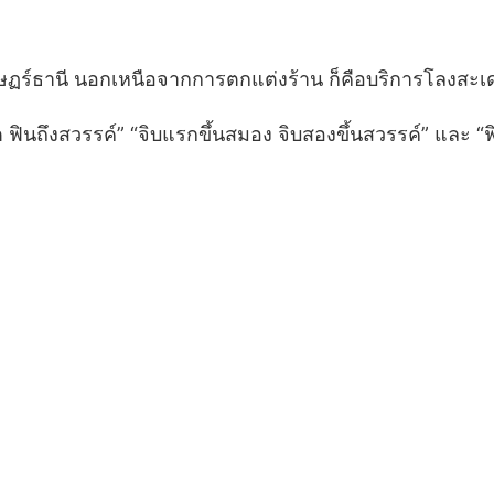
สุราษฏร์ธานี นอกเหนือจากการตกแต่งร้าน ก็คือบริการโลงสะ
มิต ฟินถึงสวรรค์” “จิบแรกขึ้นสมอง จิบสองขึ้นสวรรค์” และ “