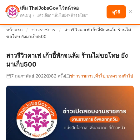
เพิ่ม ThaiJobsGov ไว้หน้าจอ
แบ่งปันโอกาส เพื่ออนาคตที่ก้าวหน้า
×
ดูวิธี
กดเมนู ⋮ แล้วเลือก "เพิ่มไปยังหน้าจอโฮม"
หน้าแรก
/
ข่าวราชการ
/
สาวรีวิวคาเฟ่ เก้าอี้หักจนล้ม ร้านไม่
ขอโทษ ยังมาเก็บ500
สาวรีวิวคาเฟ่ เก้าอี้หักจนล้ม ร้านไม่ขอโทษ ยัง
มาเก็บ500
7 กุมภาพันธ์ 2022
82 ครั้ง
ข่าวราชการ
,
ทั่วไป
,
บทความทั่วไป