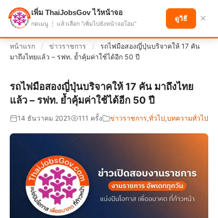
เพิ่ม ThaiJobsGov ไว้หน้าจอ
แบ่งปันโอกาส เพื่ออนาคตที่ก้าวหน้า
×
ดูวิธี
กดเมนู ⋮ แล้วเลือก "เพิ่มไปยังหน้าจอโฮม"
หน้าแรก
/
ข่าวราชการ
/
รถไฟมือสองญี่ปุ่นบริจาคให้ 17 คัน
มาถึงไทยแล้ว – รฟท. ย้ำคุ้มค่าใช้ได้อีก 50 ปี
รถไฟมือสองญี่ปุ่นบริจาคให้ 17 คัน มาถึงไทย
แล้ว – รฟท. ย้ำคุ้มค่าใช้ได้อีก 50 ปี
14 ธันวาคม 2021
111 ครั้ง
ข่าวราชการ
,
ทั่วไป
,
บทความทั่วไป