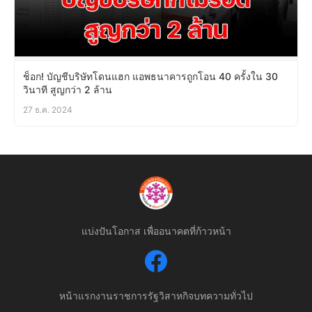
ช็อก! บัญชีบริษัทโดนแฮก แอพธนาคารถูกโอน 40 ครั้งใน 30
วินาที สูญกว่า 2 ล้าน
27 ธ.ค. 2024
แบ่งปันโอกาส เพื่ออนาคตที่ก้าวหน้า
หน้าแรก
งานราชการ
รัฐวิสาหกิจ
บทความทั่วไป