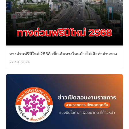
ทางด่วนฟรีปีใหม่ 2568 เช็กเส้นทางไหนบ้างไม่เสียค่าผ่านทาง
27 ธ.ค. 2024