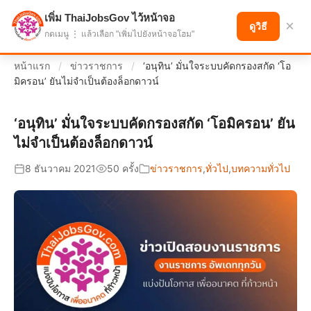
เพิ่ม ThaiJobsGov ไว้หน้าจอ
แบ่งปันโอกาส เพื่ออนาคตที่ก้าวหน้า
×
ดูวิธี
กดเมนู ⋮ แล้วเลือก "เพิ่มไปยังหน้าจอโฮม"
หน้าแรก
/
ข่าวราชการ
/
‘อนุทิน’ มั่นใจระบบคัดกรองสกัด ‘โอ
มิครอน’ ยันไม่จำเป็นต้องล็อกดาวน์
‘อนุทิน’ มั่นใจระบบคัดกรองสกัด ‘โอมิครอน’ ยัน
ไม่จำเป็นต้องล็อกดาวน์
8 ธันวาคม 2021
50 ครั้ง
ข่าวราชการ
,
ทั่วไป
,
บทความทั่วไป